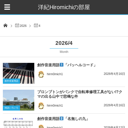
洋紀Hiromichiの部屋
2026
4
2026/4
Month
創作音楽用語
「パッヘルコード」
2026年4月16日
hirm0mich1
創作音楽用語
ブロンプトンがパンクで自転車修理工具がない!?ク
マの出る山中で悲鳴な件
2026年4月16日
hirm0mich1
雑談いろいろ
創作音楽用語
「名無しの九」
2026年4月12日
hirm0mich1